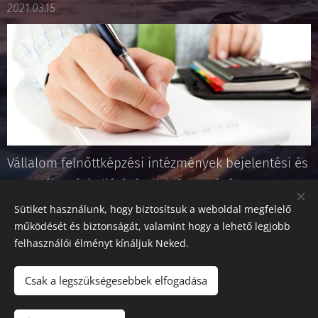
2021.03.15
Vállalom felnőttképzési intézmények bejelentési és
engedélyezési eljárásának lefolytatását. A FAR
rendszer regisztrációját és az eljárások elindítását.
Sütiket használunk, hogy biztosítsuk a weboldal megfelelő
működését és biztonságát, valamint hogy a lehető legjobb
felhasználói élményt kínáljuk Neked.
Csak a legszükségesebbek elfogadása
© 2017 Benyusz Tamás Felnőttképzési szakértő